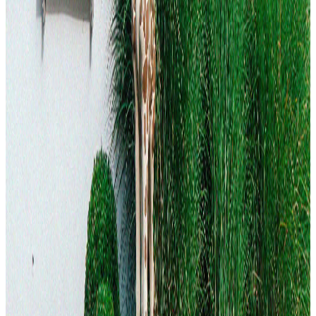
Livraison rapide
Vos commandes sont prises en charge du lundi au vendredi par notre
partenaire Bpost.
Conseil d'expert
Besoin d'un conseil ? Notre équipe est joignable au : +32 (0)87 55
66 80 durant les heures d'ouverture.
Magasin physique
Découvrez notre boutique : Rue des 600 Franchimontois 26, Theux
(4910), Belgique
Paiement sécurisé
Votre sécurité est garantie grâce aux moyens de paiement en ligne :