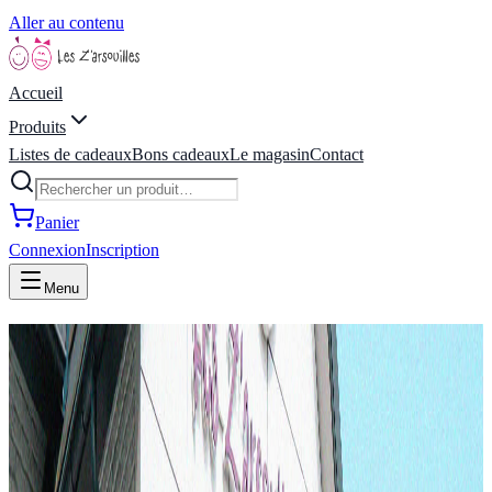
Aller au contenu
Accueil
Produits
Listes de cadeaux
Bons cadeaux
Le magasin
Contact
Panier
Connexion
Inscription
Menu
Les Z'arsouilles -
Boutique de jeux, jouets,
livres, concept store,
idées cadeaux située à