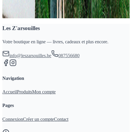
Paypal, Visa et MasterCard.
Les Z'arsouilles
Votre boutique en ligne — livres, cadeaux et plus encore.
info@leszarsouilles.be
087556680
Navigation
Accueil
Produits
Mon compte
Pages
Connexion
Créer un compte
Contact