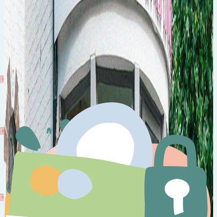
Plus de 10.000 articles pour vous satisfaire
Jeux
Découvrir
Jeux
Découvrir
Livres
Découvrir