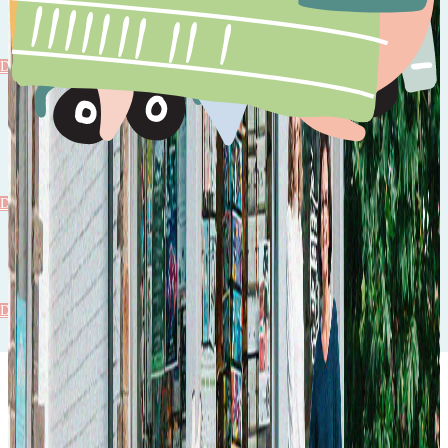
Livres
Découvrir
Autres
Découvrir
Autres
Découvrir
Idées pour les vacances