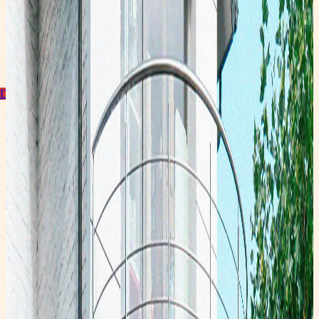
Découvrir la collection
Promotions
Toutes nos promotions sont disponibles en ligne !
Découvrir
Suivez les Z'arsouilles
Découvrez nos conseils et nos dernières nouveautés en avant-première sur nos storys !
Facebook