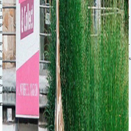
Les Z’arsouilles, une boutique familiale aux mille et un trésors. Déjà
10 années de partage à vos côtés. Grâce à votre confiance et votre
fidélité, nous avons pu grandir, évoluer et devenir une destination pour
petits et grands en quête de divertissement, d’apprentissage et de
magie.
Plongez dans notre univers coloré rempli de GOOD VIBES et laissez-
vous inspirer par notre large sélection pour petits et grands. Classiques
intemporels et nouveautés exclusives, le choix ne manque pas dans nos
rayons !
Ensemble, soutenons le commerce local et continuons à créer des
souvenirs et faire naitre des sourires pour les 10 prochaines années et
au-delà !
Domi, Camille et toute l’équipe des Z’arsouilles.