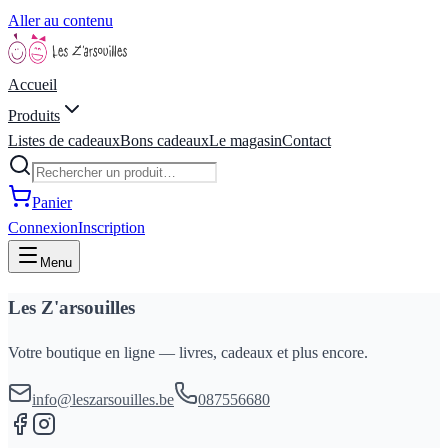
Aller au contenu
Accueil
Produits
Listes de cadeaux
Bons cadeaux
Le magasin
Contact
Panier
Connexion
Inscription
Menu
Les Z'arsouilles
Votre boutique en ligne — livres, cadeaux et plus encore.
info@leszarsouilles.be
087556680