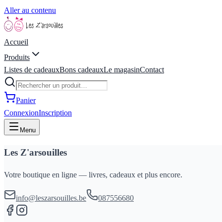
Aller au contenu
Accueil
Produits
Listes de cadeaux
Bons cadeaux
Le magasin
Contact
Panier
Connexion
Inscription
Menu
Les Z'arsouilles
Votre boutique en ligne — livres, cadeaux et plus encore.
info@leszarsouilles.be
087556680