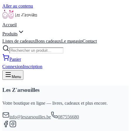
Aller au contenu
Accueil
Produits
Listes de cadeaux
Bons cadeaux
Le magasin
Contact
Panier
Connexion
Inscription
Menu
Les Z'arsouilles
Votre boutique en ligne — livres, cadeaux et plus encore.
info@leszarsouilles.be
087556680