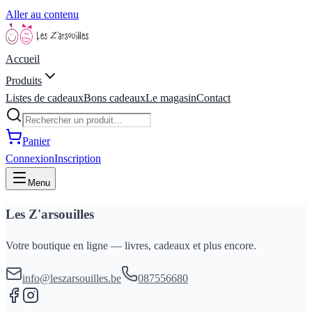
Aller au contenu
Accueil
Produits
Listes de cadeaux
Bons cadeaux
Le magasin
Contact
Panier
Connexion
Inscription
Menu
Les Z'arsouilles
Votre boutique en ligne — livres, cadeaux et plus encore.
info@leszarsouilles.be
087556680