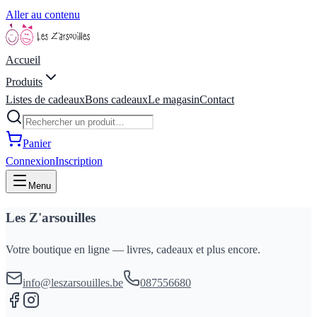
Aller au contenu
Accueil
Produits
Listes de cadeaux
Bons cadeaux
Le magasin
Contact
Panier
Connexion
Inscription
Menu
Les Z'arsouilles
Votre boutique en ligne — livres, cadeaux et plus encore.
info@leszarsouilles.be
087556680