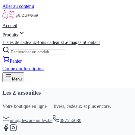
Aller au contenu
Accueil
Produits
Listes de cadeaux
Bons cadeaux
Le magasin
Contact
Panier
Connexion
Inscription
Menu
Les Z'arsouilles
Votre boutique en ligne — livres, cadeaux et plus encore.
info@leszarsouilles.be
087556680