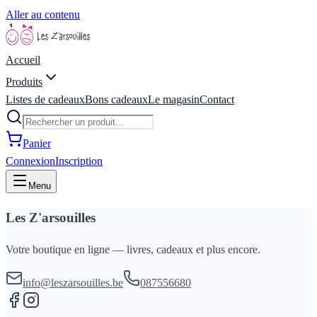
Aller au contenu
Accueil
Produits
Listes de cadeaux
Bons cadeaux
Le magasin
Contact
Panier
Connexion
Inscription
Menu
Les Z'arsouilles
Votre boutique en ligne — livres, cadeaux et plus encore.
info@leszarsouilles.be
087556680