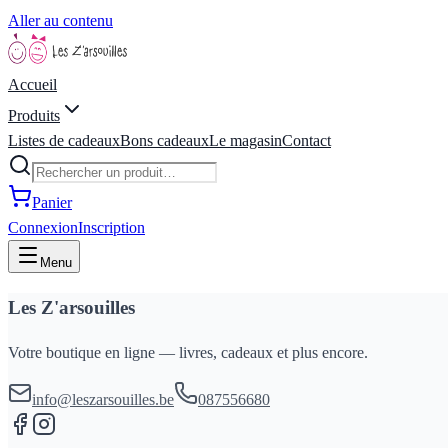
Aller au contenu
Accueil
Produits
Listes de cadeaux
Bons cadeaux
Le magasin
Contact
Panier
Connexion
Inscription
Menu
Les Z'arsouilles
Votre boutique en ligne — livres, cadeaux et plus encore.
info@leszarsouilles.be
087556680