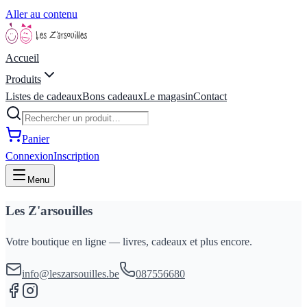
Aller au contenu
Accueil
Produits
Listes de cadeaux
Bons cadeaux
Le magasin
Contact
Panier
Connexion
Inscription
Menu
Les Z'arsouilles
Votre boutique en ligne — livres, cadeaux et plus encore.
info@leszarsouilles.be
087556680