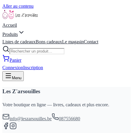
Aller au contenu
Accueil
Produits
Listes de cadeaux
Bons cadeaux
Le magasin
Contact
Panier
Connexion
Inscription
Menu
Les Z'arsouilles
Votre boutique en ligne — livres, cadeaux et plus encore.
info@leszarsouilles.be
087556680