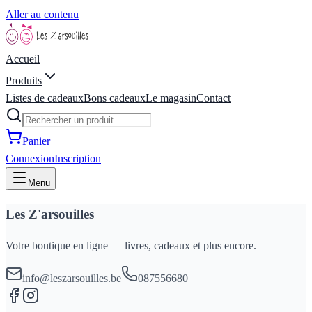
Aller au contenu
Accueil
Produits
Listes de cadeaux
Bons cadeaux
Le magasin
Contact
Panier
Connexion
Inscription
Menu
Les Z'arsouilles
Votre boutique en ligne — livres, cadeaux et plus encore.
info@leszarsouilles.be
087556680