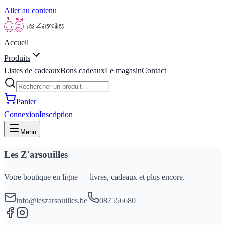
Aller au contenu
Accueil
Produits
Listes de cadeaux
Bons cadeaux
Le magasin
Contact
Panier
Connexion
Inscription
Menu
Les Z'arsouilles
Votre boutique en ligne — livres, cadeaux et plus encore.
info@leszarsouilles.be
087556680