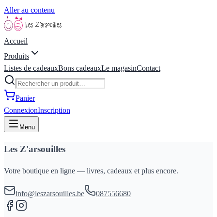
Aller au contenu
Accueil
Produits
Listes de cadeaux
Bons cadeaux
Le magasin
Contact
Panier
Connexion
Inscription
Menu
Les Z'arsouilles
Votre boutique en ligne — livres, cadeaux et plus encore.
info@leszarsouilles.be
087556680