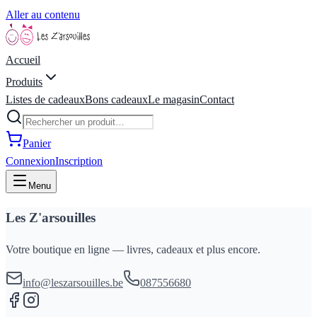
Aller au contenu
Accueil
Produits
Listes de cadeaux
Bons cadeaux
Le magasin
Contact
Panier
Connexion
Inscription
Menu
Les Z'arsouilles
Votre boutique en ligne — livres, cadeaux et plus encore.
info@leszarsouilles.be
087556680