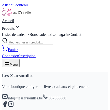
Aller au contenu
Accueil
Produits
Listes de cadeaux
Bons cadeaux
Le magasin
Contact
Panier
Connexion
Inscription
Menu
Les Z'arsouilles
Votre boutique en ligne — livres, cadeaux et plus encore.
info@leszarsouilles.be
087556680