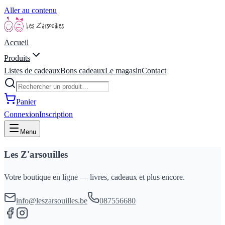
Aller au contenu
Accueil
Produits
Listes de cadeaux
Bons cadeaux
Le magasin
Contact
Panier
Connexion
Inscription
Menu
Les Z'arsouilles
Votre boutique en ligne — livres, cadeaux et plus encore.
info@leszarsouilles.be
087556680