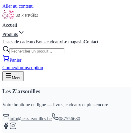
Aller au contenu
Accueil
Produits
Listes de cadeaux
Bons cadeaux
Le magasin
Contact
Panier
Connexion
Inscription
Menu
Les Z'arsouilles
Votre boutique en ligne — livres, cadeaux et plus encore.
info@leszarsouilles.be
087556680