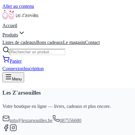
Aller au contenu
Accueil
Produits
Listes de cadeaux
Bons cadeaux
Le magasin
Contact
Panier
Connexion
Inscription
Menu
Les Z'arsouilles
Votre boutique en ligne — livres, cadeaux et plus encore.
info@leszarsouilles.be
087556680