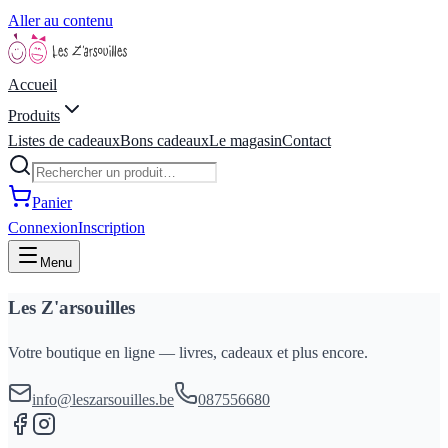
Aller au contenu
Accueil
Produits
Listes de cadeaux
Bons cadeaux
Le magasin
Contact
Panier
Connexion
Inscription
Menu
Les Z'arsouilles
Votre boutique en ligne — livres, cadeaux et plus encore.
info@leszarsouilles.be
087556680