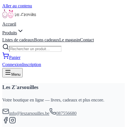
Aller au contenu
Accueil
Produits
Listes de cadeaux
Bons cadeaux
Le magasin
Contact
Panier
Connexion
Inscription
Menu
Les Z'arsouilles
Votre boutique en ligne — livres, cadeaux et plus encore.
info@leszarsouilles.be
087556680