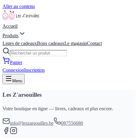
Aller au contenu
Accueil
Produits
Listes de cadeaux
Bons cadeaux
Le magasin
Contact
Panier
Connexion
Inscription
Menu
Les Z'arsouilles
Votre boutique en ligne — livres, cadeaux et plus encore.
info@leszarsouilles.be
087556680