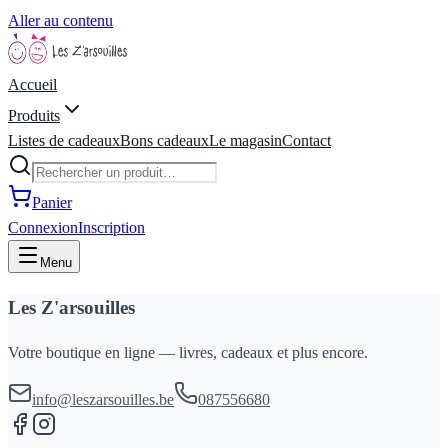
Aller au contenu
Accueil
Produits
Listes de cadeaux
Bons cadeaux
Le magasin
Contact
Panier
Connexion
Inscription
Menu
Les Z'arsouilles
Votre boutique en ligne — livres, cadeaux et plus encore.
info@leszarsouilles.be
087556680