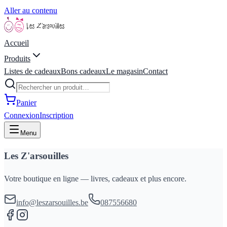
Aller au contenu
Accueil
Produits
Listes de cadeaux
Bons cadeaux
Le magasin
Contact
Panier
Connexion
Inscription
Menu
Les Z'arsouilles
Votre boutique en ligne — livres, cadeaux et plus encore.
info@leszarsouilles.be
087556680