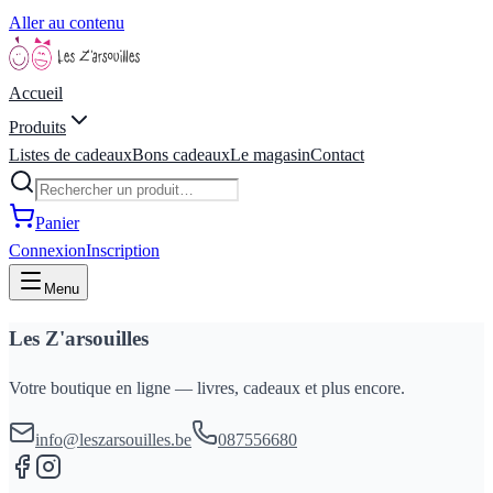
Aller au contenu
Accueil
Produits
Listes de cadeaux
Bons cadeaux
Le magasin
Contact
Panier
Connexion
Inscription
Menu
Les Z'arsouilles
Votre boutique en ligne — livres, cadeaux et plus encore.
info@leszarsouilles.be
087556680