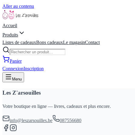
Aller au contenu
Accueil
Produits
Listes de cadeaux
Bons cadeaux
Le magasin
Contact
Panier
Connexion
Inscription
Menu
Les Z'arsouilles
Votre boutique en ligne — livres, cadeaux et plus encore.
info@leszarsouilles.be
087556680