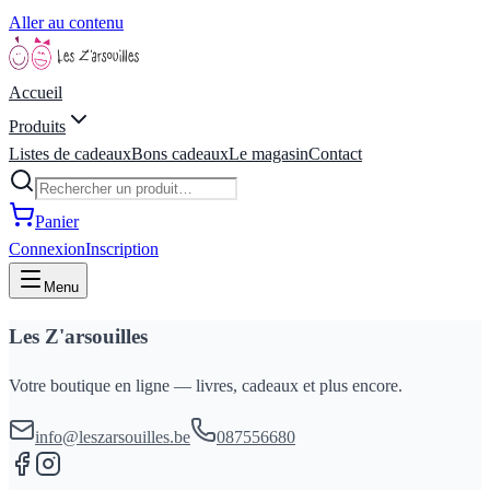
Aller au contenu
Accueil
Produits
Listes de cadeaux
Bons cadeaux
Le magasin
Contact
Panier
Connexion
Inscription
Menu
Les Z'arsouilles
Votre boutique en ligne — livres, cadeaux et plus encore.
info@leszarsouilles.be
087556680