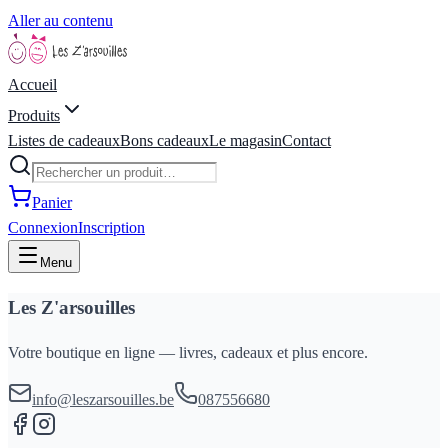
Aller au contenu
Accueil
Produits
Listes de cadeaux
Bons cadeaux
Le magasin
Contact
Panier
Connexion
Inscription
Menu
Les Z'arsouilles
Votre boutique en ligne — livres, cadeaux et plus encore.
info@leszarsouilles.be
087556680