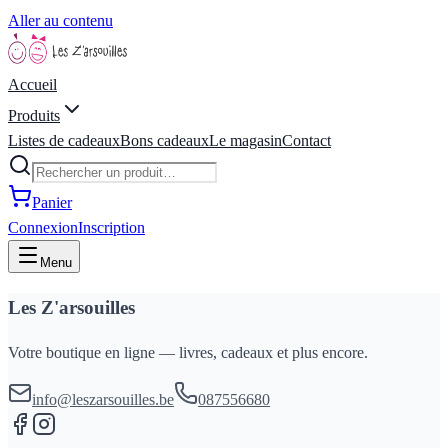
Aller au contenu
Accueil
Produits
Listes de cadeaux
Bons cadeaux
Le magasin
Contact
Panier
Connexion
Inscription
Menu
Les Z'arsouilles
Votre boutique en ligne — livres, cadeaux et plus encore.
info@leszarsouilles.be
087556680