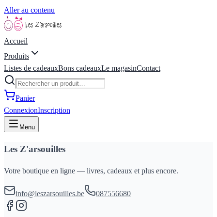
Aller au contenu
Accueil
Produits
Listes de cadeaux
Bons cadeaux
Le magasin
Contact
Panier
Connexion
Inscription
Menu
Les Z'arsouilles
Votre boutique en ligne — livres, cadeaux et plus encore.
info@leszarsouilles.be
087556680