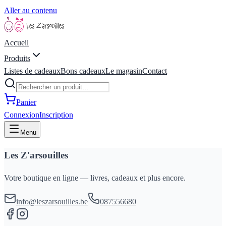
Aller au contenu
Accueil
Produits
Listes de cadeaux
Bons cadeaux
Le magasin
Contact
Panier
Connexion
Inscription
Menu
Les Z'arsouilles
Votre boutique en ligne — livres, cadeaux et plus encore.
info@leszarsouilles.be
087556680