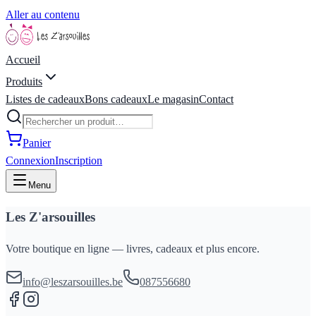
Aller au contenu
Accueil
Produits
Listes de cadeaux
Bons cadeaux
Le magasin
Contact
Panier
Connexion
Inscription
Menu
Les Z'arsouilles
Votre boutique en ligne — livres, cadeaux et plus encore.
info@leszarsouilles.be
087556680