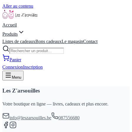
Aller au contenu
Accueil
Produits
Listes de cadeaux
Bons cadeaux
Le magasin
Contact
Panier
Connexion
Inscription
Menu
Les Z'arsouilles
Votre boutique en ligne — livres, cadeaux et plus encore.
info@leszarsouilles.be
087556680