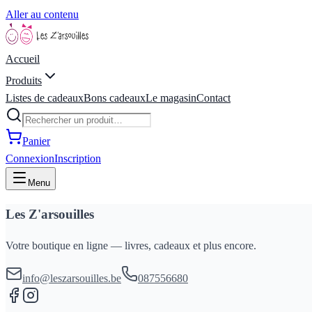
Aller au contenu
Accueil
Produits
Listes de cadeaux
Bons cadeaux
Le magasin
Contact
Panier
Connexion
Inscription
Menu
Les Z'arsouilles
Votre boutique en ligne — livres, cadeaux et plus encore.
info@leszarsouilles.be
087556680