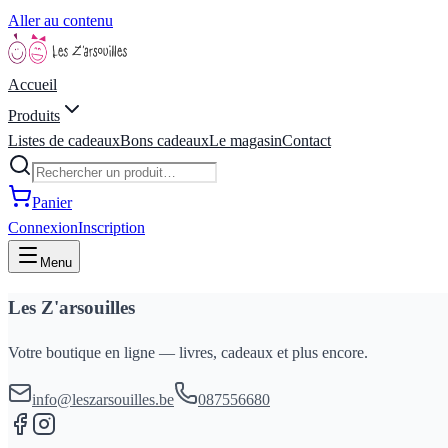
Aller au contenu
Accueil
Produits
Listes de cadeaux
Bons cadeaux
Le magasin
Contact
Panier
Connexion
Inscription
Menu
Les Z'arsouilles
Votre boutique en ligne — livres, cadeaux et plus encore.
info@leszarsouilles.be
087556680