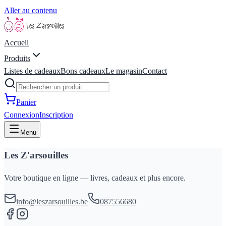
Aller au contenu
Accueil
Produits
Listes de cadeaux
Bons cadeaux
Le magasin
Contact
Panier
Connexion
Inscription
Menu
Les Z'arsouilles
Votre boutique en ligne — livres, cadeaux et plus encore.
info@leszarsouilles.be
087556680