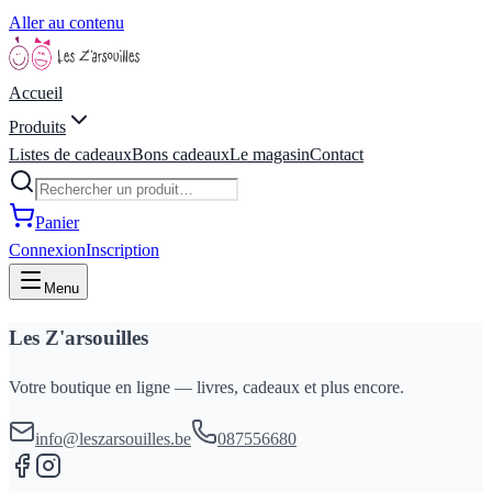
Aller au contenu
Accueil
Produits
Listes de cadeaux
Bons cadeaux
Le magasin
Contact
Panier
Connexion
Inscription
Menu
Les Z'arsouilles
Votre boutique en ligne — livres, cadeaux et plus encore.
info@leszarsouilles.be
087556680