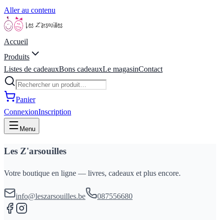
Aller au contenu
Accueil
Produits
Listes de cadeaux
Bons cadeaux
Le magasin
Contact
Panier
Connexion
Inscription
Menu
Les Z'arsouilles
Votre boutique en ligne — livres, cadeaux et plus encore.
info@leszarsouilles.be
087556680