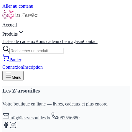
Aller au contenu
Accueil
Produits
Listes de cadeaux
Bons cadeaux
Le magasin
Contact
Panier
Connexion
Inscription
Menu
Les Z'arsouilles
Votre boutique en ligne — livres, cadeaux et plus encore.
info@leszarsouilles.be
087556680