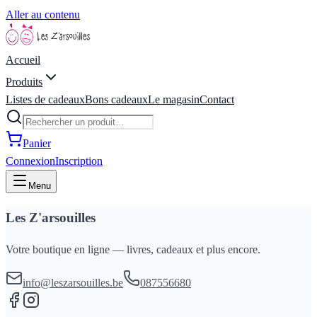
Aller au contenu
Accueil
Produits
Listes de cadeaux
Bons cadeaux
Le magasin
Contact
Panier
Connexion
Inscription
Menu
Les Z'arsouilles
Votre boutique en ligne — livres, cadeaux et plus encore.
info@leszarsouilles.be
087556680