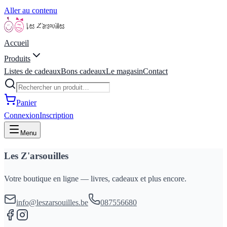
Aller au contenu
Accueil
Produits
Listes de cadeaux
Bons cadeaux
Le magasin
Contact
Panier
Connexion
Inscription
Menu
Les Z'arsouilles
Votre boutique en ligne — livres, cadeaux et plus encore.
info@leszarsouilles.be
087556680