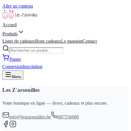
Aller au contenu
Accueil
Produits
Listes de cadeaux
Bons cadeaux
Le magasin
Contact
Panier
Connexion
Inscription
Menu
Les Z'arsouilles
Votre boutique en ligne — livres, cadeaux et plus encore.
info@leszarsouilles.be
087556680