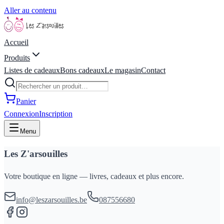
Aller au contenu
Accueil
Produits
Listes de cadeaux
Bons cadeaux
Le magasin
Contact
Panier
Connexion
Inscription
Menu
Les Z'arsouilles
Votre boutique en ligne — livres, cadeaux et plus encore.
info@leszarsouilles.be
087556680