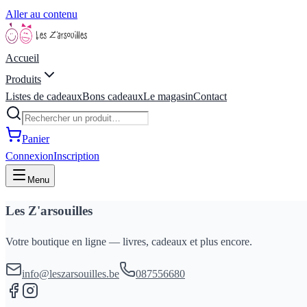
Aller au contenu
Accueil
Produits
Listes de cadeaux
Bons cadeaux
Le magasin
Contact
Panier
Connexion
Inscription
Menu
Les Z'arsouilles
Votre boutique en ligne — livres, cadeaux et plus encore.
info@leszarsouilles.be
087556680