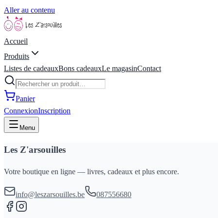
Aller au contenu
Accueil
Produits
Listes de cadeaux
Bons cadeaux
Le magasin
Contact
Panier
Connexion
Inscription
Menu
Les Z'arsouilles
Votre boutique en ligne — livres, cadeaux et plus encore.
info@leszarsouilles.be
087556680