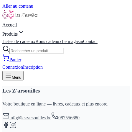
Aller au contenu
Accueil
Produits
Listes de cadeaux
Bons cadeaux
Le magasin
Contact
Panier
Connexion
Inscription
Menu
Les Z'arsouilles
Votre boutique en ligne — livres, cadeaux et plus encore.
info@leszarsouilles.be
087556680