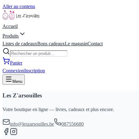
Aller au contenu
Accueil
Produits
Listes de cadeaux
Bons cadeaux
Le magasin
Contact
Panier
Connexion
Inscription
Menu
Les Z'arsouilles
Votre boutique en ligne — livres, cadeaux et plus encore.
info@leszarsouilles.be
087556680