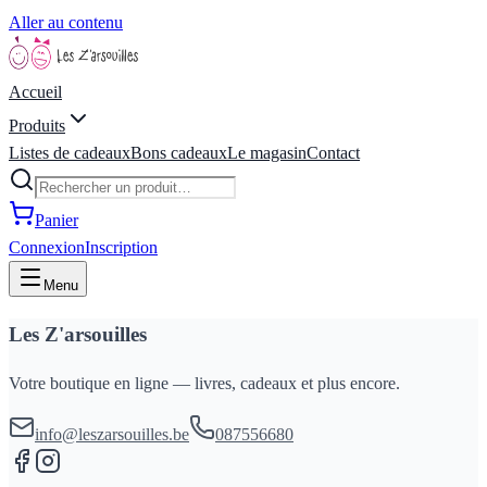
Aller au contenu
Accueil
Produits
Listes de cadeaux
Bons cadeaux
Le magasin
Contact
Panier
Connexion
Inscription
Menu
Les Z'arsouilles
Votre boutique en ligne — livres, cadeaux et plus encore.
info@leszarsouilles.be
087556680