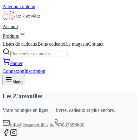
Aller au contenu
Accueil
Produits
Listes de cadeaux
Bons cadeaux
Le magasin
Contact
Panier
Connexion
Inscription
Menu
Les Z'arsouilles
Votre boutique en ligne — livres, cadeaux et plus encore.
info@leszarsouilles.be
087556680