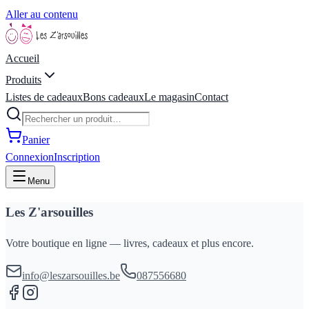
Aller au contenu
Accueil
Produits
Listes de cadeaux
Bons cadeaux
Le magasin
Contact
Panier
Connexion
Inscription
Menu
Les Z'arsouilles
Votre boutique en ligne — livres, cadeaux et plus encore.
info@leszarsouilles.be
087556680